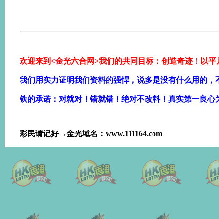
欢迎来到<金光六合网>我们的共同目标：创造奇迹！以平
我们用实力证明我们资料的强悍，说多是没有什么用的，
铁的承诺：对就对！错就错！绝对不改料！真实第一良心
彩民请记好→金光域名：www.111164.com