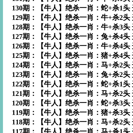
130期：【牛人】绝杀一肖：蛇+杀1头 
129期：【牛人】绝杀一肖：牛+杀2头 
128期：【牛人】绝杀一肖：牛+杀3头 
127期：【牛人】绝杀一肖：兔+杀4头 
126期：【牛人】绝杀一肖：牛+杀4头 
125期：【牛人】绝杀一肖：猪+杀4头 
124期：【牛人】绝杀一肖：马+杀2头 
123期：【牛人】绝杀一肖：兔+杀2头 
122期：【牛人】绝杀一肖：蛇+杀1头 
121期：【牛人】绝杀一肖：马+杀2头 
120期：【牛人】绝杀一肖：蛇+杀3头 
119期：【牛人】绝杀一肖：猪+杀3头 
118期：【牛人】绝杀一肖：马+杀2头 
117期：【牛人】绝杀一肖：马+杀1头 