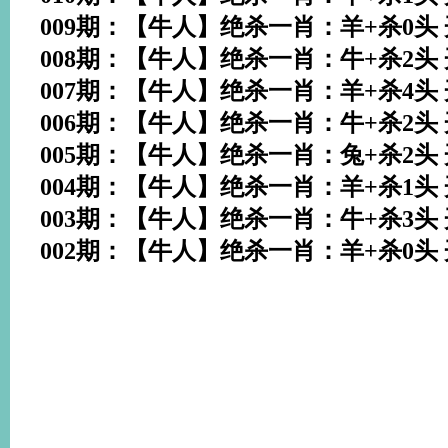
009期：【牛人】绝杀一肖：羊+杀0头 
008期：【牛人】绝杀一肖：牛+杀2头 
007期：【牛人】绝杀一肖：羊+杀4头 
006期：【牛人】绝杀一肖：牛+杀2头 
005期：【牛人】绝杀一肖：兔+杀2头 
004期：【牛人】绝杀一肖：羊+杀1头 
003期：【牛人】绝杀一肖：牛+杀3头 
002期：【牛人】绝杀一肖：羊+杀0头 