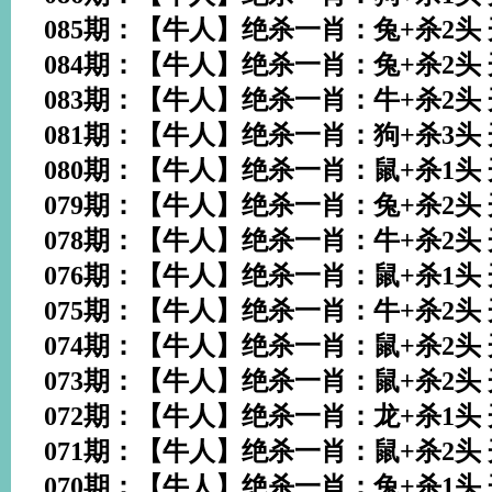
085期：【牛人】绝杀一肖：兔+杀2头 
084期：【牛人】绝杀一肖：兔+杀2头 
083期：【牛人】绝杀一肖：牛+杀2头 
081期：【牛人】绝杀一肖：狗+杀3头 
080期：【牛人】绝杀一肖：鼠+杀1头 
079期：【牛人】绝杀一肖：兔+杀2头 
078期：【牛人】绝杀一肖：牛+杀2头 
076期：【牛人】绝杀一肖：鼠+杀1头 
075期：【牛人】绝杀一肖：牛+杀2头 
074期：【牛人】绝杀一肖：鼠+杀2头 
073期：【牛人】绝杀一肖：鼠+杀2头 
072期：【牛人】绝杀一肖：龙+杀1头 
071期：【牛人】绝杀一肖：鼠+杀2头 
070期：【牛人】绝杀一肖：兔+杀1头 