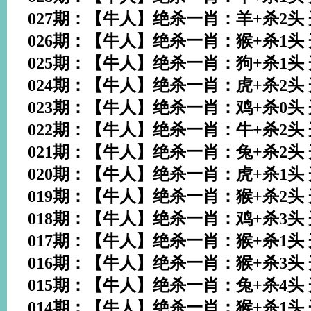
027期：【牛人】绝杀一肖：羊+杀2头 
026期：【牛人】绝杀一肖：猴+杀1头 
025期：【牛人】绝杀一肖：狗+杀1头 
024期：【牛人】绝杀一肖：虎+杀2头 
023期：【牛人】绝杀一肖：鸡+杀0头 
022期：【牛人】绝杀一肖：牛+杀2头 
021期：【牛人】绝杀一肖：兔+杀2头 
020期：【牛人】绝杀一肖：虎+杀1头 
019期：【牛人】绝杀一肖：猴+杀2头 
018期：【牛人】绝杀一肖：鸡+杀3头 
017期：【牛人】绝杀一肖：猴+杀1头 
016期：【牛人】绝杀一肖：猴+杀3头 
015期：【牛人】绝杀一肖：兔+杀4头 
014期：【牛人】绝杀一肖：猴+杀1头 