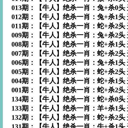
013期：【牛人】绝杀一肖：兔+杀0头 
012期：【牛人】绝杀一肖：兔+杀1头 
011期：【牛人】绝杀一肖：蛇+杀2头 
009期：【牛人】绝杀一肖：兔+杀2头 
008期：【牛人】绝杀一肖：蛇+杀1头 
007期：【牛人】绝杀一肖：蛇+杀2头 
006期：【牛人】绝杀一肖：兔+杀1头 
005期：【牛人】绝杀一肖：蛇+杀2头 
004期：【牛人】绝杀一肖：蛇+杀1头 
001期：【牛人】绝杀一肖：蛇+杀2头 
134期：【牛人】绝杀一肖：蛇+杀0头 
133期：【牛人】绝杀一肖：羊+杀1头 
132期：【牛人】绝杀一肖：蛇+杀2头 
131期：【牛人】绝杀一肖：牛+杀1头 