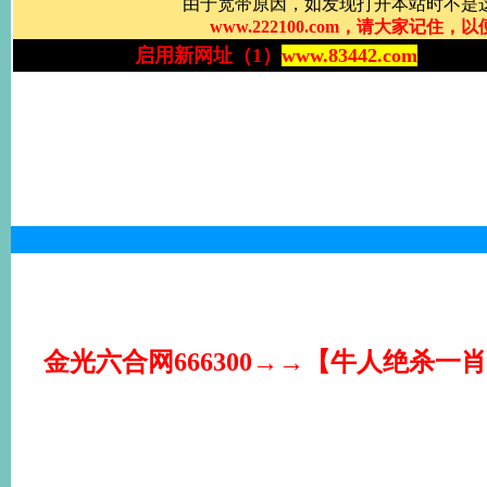
金光六合网666300→→【牛人绝杀