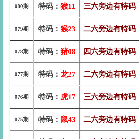
特码：
猴11
三六旁边有
特码
080期
特码：
猴23
二六旁边有
特码
079期
特码：
猪08
四六旁边有
特码
078期
特码：
龙27
二六旁边有
特码
077期
特码：
虎17
三六旁边有
特码
076期
特码：
鼠43
二六旁边有
特码
075期