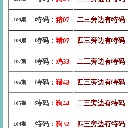
特码：
猪07
二三旁边有
特码
109期
特码：
猪07
四三旁边有
特码
108期
特码：
鸡33
二三旁边有
特码
107期
特码：
猪43
四三旁边有
特码
106期
特码：
狗44
二三旁边有
特码
105期
特码：
狗32
四三旁边有
特码
104期