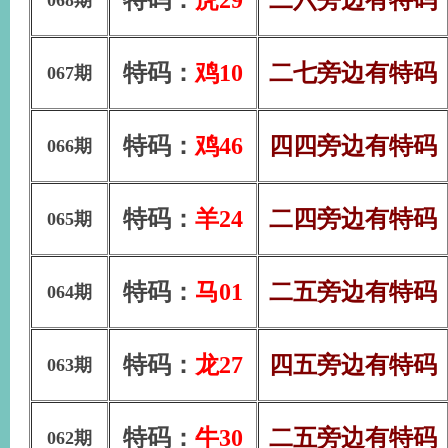
特码：
虎29
二六旁边有
特码
068期
特码：
鸡10
二七旁边有
特码
067期
特码：
鸡46
四四旁边有
特码
066期
特码：
羊24
二四旁边有
特码
065期
特码：
马01
二五旁边有
特码
064期
特码：
龙27
四五旁边有
特码
063期
特码：
牛30
二五旁边有
特码
062期