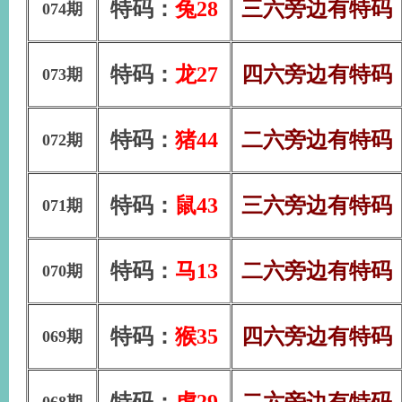
特码：
兔28
三六旁边有
特码
074期
特码：
龙27
四六旁边有
特码
073期
特码：
猪44
二六旁边有
特码
072期
特码：
鼠43
三六旁边有
特码
071期
特码：
马13
二六旁边有
特码
070期
特码：
猴35
四六旁边有
特码
069期