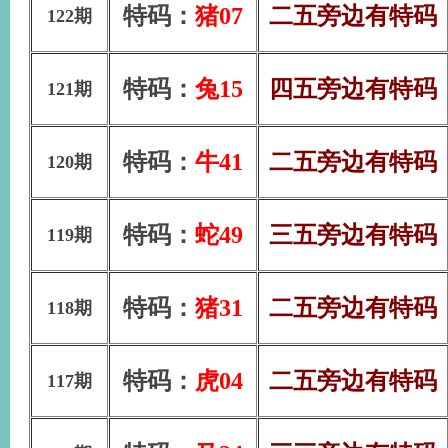
特码：
猪07
二五旁边有
特码
122期
特码：
兔15
四五旁边有
特码
121期
特码：
牛41
二五旁边有
特码
120期
特码：
蛇49
三五旁边有
特码
119期
特码：
猪31
二五旁边有
特码
118期
特码：
虎04
二五旁边有
特码
117期