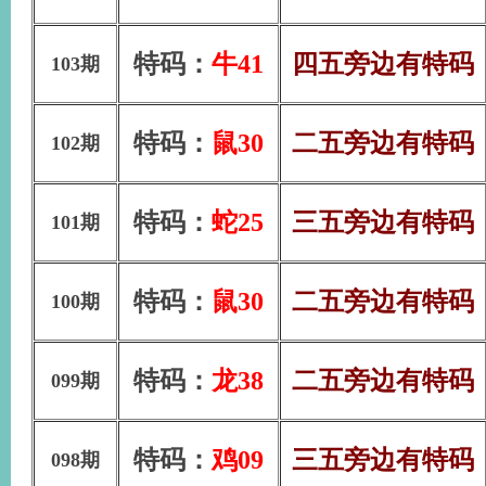
特码：
牛41
四五旁边有
特码
103期
特码：
鼠30
二五旁边有
特码
102期
特码：
蛇25
三五旁边有
特码
101期
特码：
鼠30
二五旁边有
特码
100期
特码：
龙38
二五旁边有
特码
099期
特码：
鸡09
三五旁边有
特码
098期