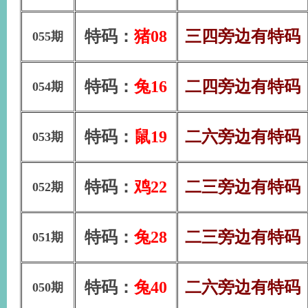
特码：
猪08
三四旁边有
特码
055期
特码：
兔16
二四旁边有
特码
054期
特码：
鼠19
二六旁边有
特码
053期
特码：
鸡22
二三旁边有
特码
052期
特码：
兔28
二三旁边有
特码
051期
特码：
兔40
二六旁边有
特码
050期