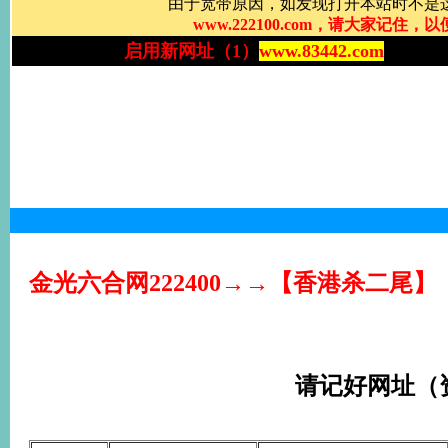
金光六合网222400→→【香港杀二尾
请记好网址（