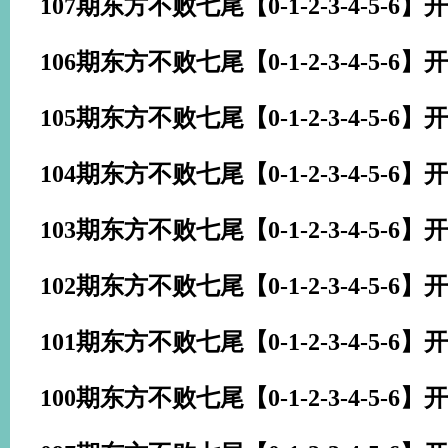
107期东方不败七尾【0-1-2-3-4-5-6】
开
106期东方不败七尾【0-1-2-3-4-5-6】
开
105期东方不败七尾【0-1-2-3-4-5-6】
开
104期东方不败七尾【0-1-2-3-4-5-6】
开
103期东方不败七尾【0-1-2-3-4-5-6】
开
102期东方不败七尾【0-1-2-3-4-5-6】
开
101期东方不败七尾【0-1-2-3-4-5-6】
开
100期东方不败七尾【0-1-2-3-4-5-6】
开