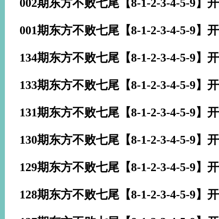
002期东方不败七尾【8-1-2-3-4-5-9】
开
001期东方不败七尾【8-1-2-3-4-5-9】
开
134期东方不败七尾【8-1-2-3-4-5-9】
开
133期东方不败七尾【8-1-2-3-4-5-9】
开
131期东方不败七尾【8-1-2-3-4-5-9】
开
130期东方不败七尾【8-1-2-3-4-5-9】
开
129期东方不败七尾【8-1-2-3-4-5-9】
开
128期东方不败七尾【8-1-2-3-4-5-9】
开