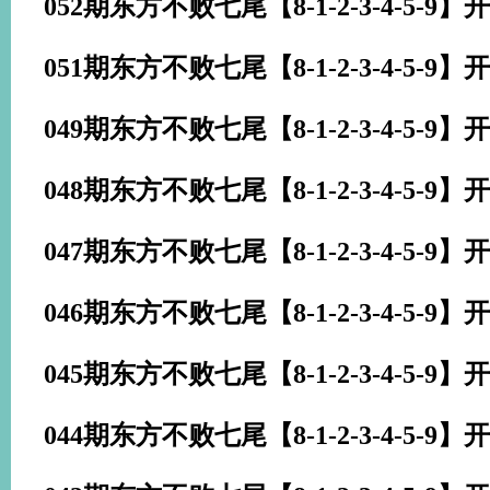
052期东方不败七尾【8-1-2-3-4-5-9】
开
051期东方不败七尾【8-1-2-3-4-5-9】
开
049期东方不败七尾【8-1-2-3-4-5-9】
开
048期东方不败七尾【8-1-2-3-4-5-9】
开
047期东方不败七尾【8-1-2-3-4-5-9】
开
046期东方不败七尾【8-1-2-3-4-5-9】
开
045期东方不败七尾【8-1-2-3-4-5-9】
开
044期东方不败七尾【8-1-2-3-4-5-9】
开