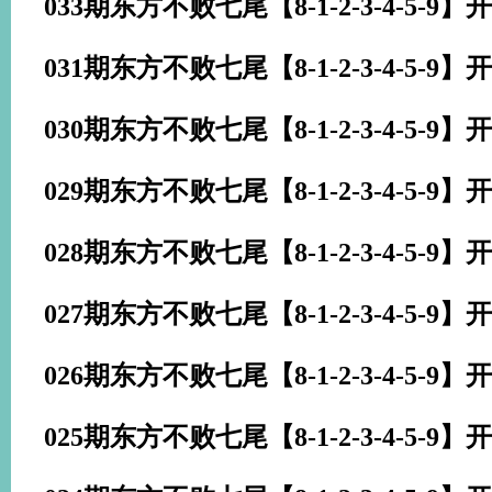
033期东方不败七尾【8-1-2-3-4-5-9】
开
031期东方不败七尾【8-1-2-3-4-5-9】
开
030期东方不败七尾【8-1-2-3-4-5-9】
开
029期东方不败七尾【8-1-2-3-4-5-9】
开
028期东方不败七尾【8-1-2-3-4-5-9】
开
027期东方不败七尾【8-1-2-3-4-5-9】
开
026期东方不败七尾【8-1-2-3-4-5-9】
开
025期东方不败七尾【8-1-2-3-4-5-9】
开