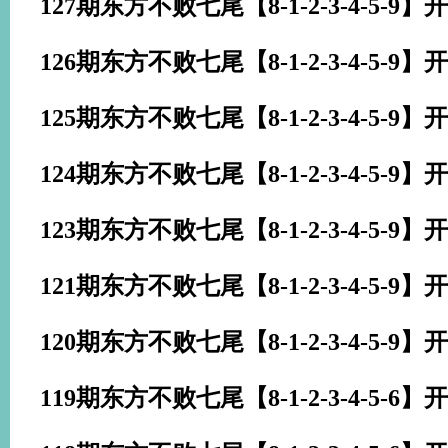
127期东方不败七尾【8-1-2-3-4-5-9】
开
126期东方不败七尾【8-1-2-3-4-5-9】
开
125期东方不败七尾【8-1-2-3-4-5-9】
开
124期东方不败七尾【8-1-2-3-4-5-9】
开
123期东方不败七尾【8-1-2-3-4-5-9】
开
121期东方不败七尾【8-1-2-3-4-5-9】
开
120期东方不败七尾【8-1-2-3-4-5-9】
开
119期东方不败七尾【8-1-2-3-4-5-6】
开