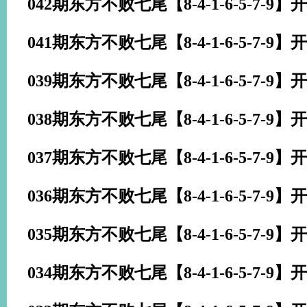
042期东方不败七尾【8-4-1-6-5-7-9】
开
041期东方不败七尾【8-4-1-6-5-7-9】
开
039期东方不败七尾【8-4-1-6-5-7-9】
开
038期东方不败七尾【8-4-1-6-5-7-9】
开
037期东方不败七尾【8-4-1-6-5-7-9】
开
036期东方不败七尾【8-4-1-6-5-7-9】
开
035期东方不败七尾【8-4-1-6-5-7-9】
开
034期东方不败七尾【8-4-1-6-5-7-9】
开