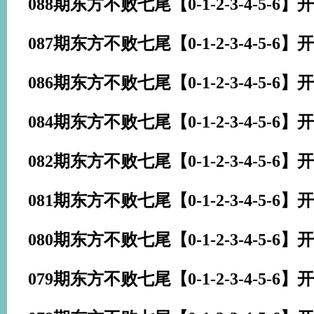
088期东方不败七尾【0-1-2-3-4-5-6】
开
087期东方不败七尾【0-1-2-3-4-5-6】
开
086期东方不败七尾【0-1-2-3-4-5-6】
开
084期东方不败七尾【0-1-2-3-4-5-6】
开
082期东方不败七尾【0-1-2-3-4-5-6】
开
081期东方不败七尾【0-1-2-3-4-5-6】
开
080期东方不败七尾【0-1-2-3-4-5-6】
开
079期东方不败七尾【0-1-2-3-4-5-6】
开