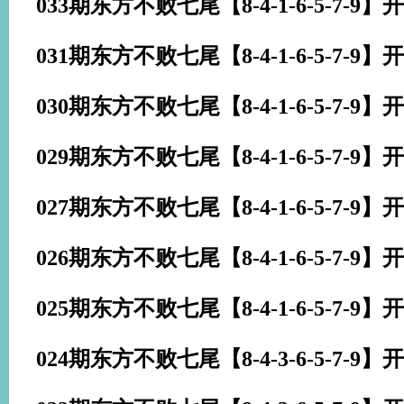
033期东方不败七尾【8-4-1-6-5-7-9】
开
031期东方不败七尾【8-4-1-6-5-7-9】
开
030期东方不败七尾【8-4-1-6-5-7-9】
开
029期东方不败七尾【8-4-1-6-5-7-9】
开
027期东方不败七尾【8-4-1-6-5-7-9】
开
026期东方不败七尾【8-4-1-6-5-7-9】
开
025期东方不败七尾【8-4-1-6-5-7-9】
开
024期东方不败七尾【8-4-3-6-5-7-9】
开