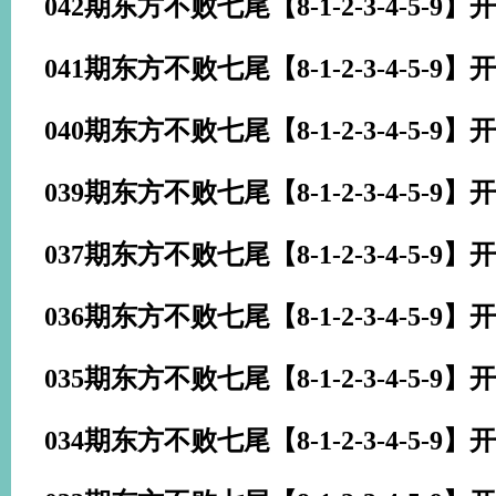
042期东方不败七尾【8-1-2-3-4-5-9】
开
041期东方不败七尾【8-1-2-3-4-5-9】
开
040期东方不败七尾【8-1-2-3-4-5-9】
开
039期东方不败七尾【8-1-2-3-4-5-9】
开
037期东方不败七尾【8-1-2-3-4-5-9】
开
036期东方不败七尾【8-1-2-3-4-5-9】
开
035期东方不败七尾【8-1-2-3-4-5-9】
开
034期东方不败七尾【8-1-2-3-4-5-9】
开